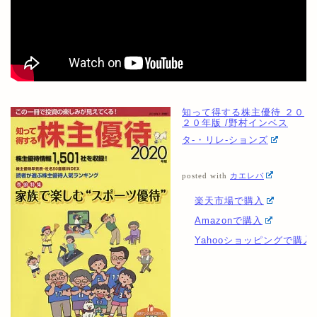
知って得する株主優待 ２０
２０年版 /野村インベス
タ-・リレ-ションズ
posted with
カエレバ
楽天市場で購入
Amazonで購入
Yahooショッピングで購入