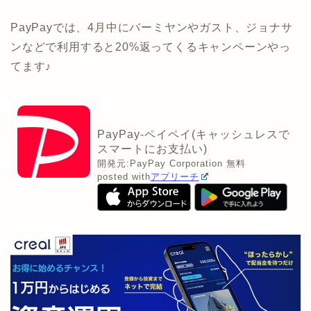
PayPayでは、4月中にバーミヤンやガスト、ジョナサ
ンなどで利用すると20%返ってくるキャンペーンやっ
てます♪
PayPay-ペイペイ(キャッシュレスで
スマートにお支払い)
開発元:
PayPay Corporation
無料
posted with
アプリーチ