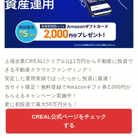
上場企業CREAL(クリアル)は1万円から不動産に投資で
きる不動産クラウドファンディング！
安定した運用実績でほったらかし投資に最適！
当サイト限定！無料登録でAmazonギフト券2,000円が
もらえるキャンペーン実施中！
更に初投資て最大50万円分も！
CREAL公式ページをチェック
する