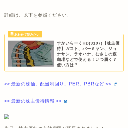
詳細は、以下を参照ください。
すかいらーくHD(3197)【株主優
待】ガスト、バーミヤン、ジョ
ナサン、ラオハナ、むさしの森
珈琲などで使える！いつ届く？
使い方は？
>> 最新の株価、配当利回り、PER、PBRなど <<
>> 最新の株主優待情報 <<