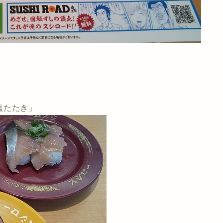
！
塩たたき」