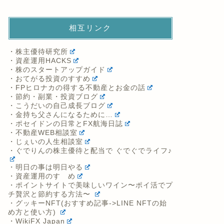
相互リンク
・株主優待研究所
・資産運用HACKS
・株のスタートアップガイド
・おてがる投資のすすめ
・FPヒロナカの得する不動産とお金の話
・節約・副業・投資ブログ
・こうだいの自己成長ブログ
・金持ち父さんになるために…
・ポセイドンの日常とFX航海日誌
・不動産WEB相談室
・じぇいの人生相談室
・ぐでりんの株主優待と配当で ぐでぐでライフ♪
・明日の事は明日やる
・資産運用のすゝめ
・ポイントサイトで美味しいワイン〜ポイ活でプ
チ贅沢と節約する方法〜
・グッキーNFT(おすすめ記事->LINE NFTの始
め方と使い方)
・WikiFX Japan