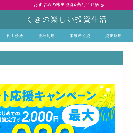
おすすめの株主優待&高配当銘柄
くきの楽しい投資生活
株主優待
優待利用
不動産投資
資産運用