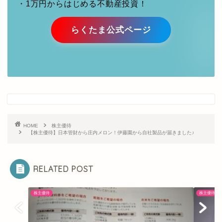
・1万円からはじめる不動産投資！
らくたま公式ページ
HOME
株主優待
【株主優待】日本管財から庄内メロン！伊藤園から自社製品が届きました♪
RELATED POST
株主優待
株主優待