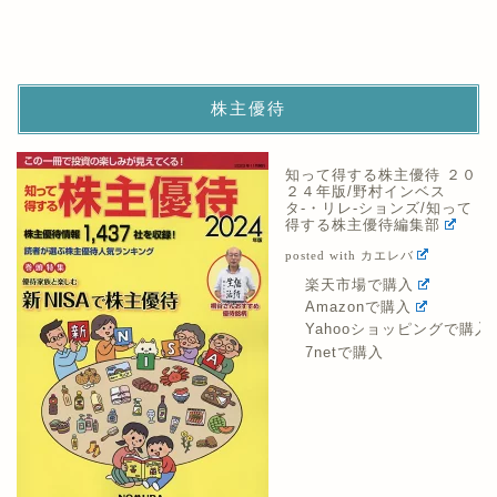
株主優待
知って得する株主優待 ２０
２４年版/野村インベス
タ-・リレ-ションズ/知って
得する株主優待編集部
posted with
カエレバ
楽天市場で購入
Amazonで購入
Yahooショッピングで購入
7netで購入