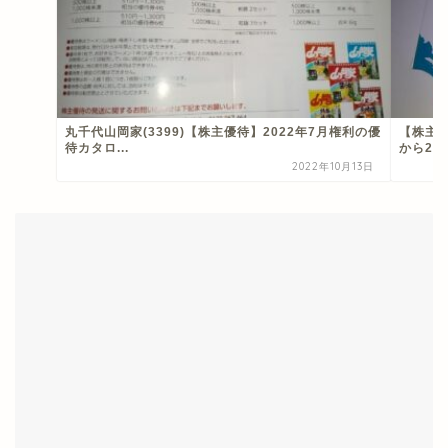
丸千代山岡家(3399)【株主優待】2022年7月権利の優
【株主優
待カタロ...
から202
2022年10月13日