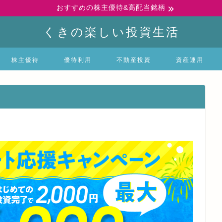
おすすめの株主優待&高配当銘柄
くきの楽しい投資生活
株主優待
優待利用
不動産投資
資産運用