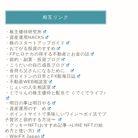
相互リンク
・株主優待研究所
・資産運用HACKS
・株のスタートアップガイド
・おてがる投資のすすめ
・FPヒロナカの得する不動産とお金の話
・節約・副業・投資ブログ
・こうだいの自己成長ブログ
・金持ち父さんになるために…
・ポセイドンの日常とFX航海日誌
・不動産WEB相談室
・じぇいの人生相談室
・ぐでりんの株主優待と配当で ぐでぐでライフ♪
・明日の事は明日やる
・資産運用のすゝめ
・ポイントサイトで美味しいワイン〜ポイ活でプ
チ贅沢と節約する方法〜
・グッキーNFT(おすすめ記事->LINE NFTの始
め方と使い方)
・WikiFX Japan