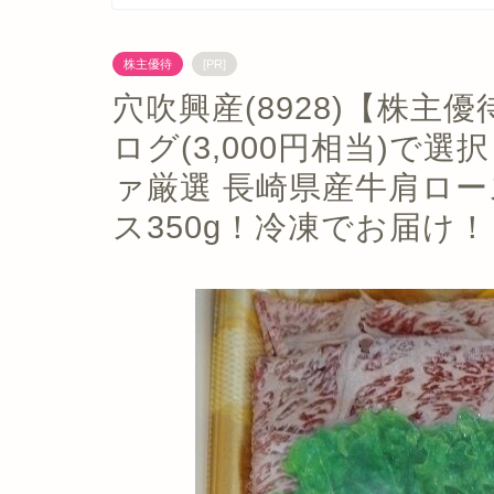
株主優待
[PR]
穴吹興産(8928)【株主
ログ(3,000円相当)で
ァ厳選 長崎県産牛肩ロー
ス350g！冷凍でお届け！