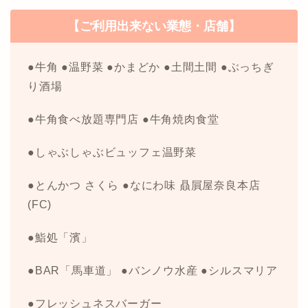
【ご利用出来ない業態・店舗】
●牛角 ●温野菜 ●かまどか ●土間土間 ●ぶっちぎ
り酒場
●牛角食べ放題専門店 ●牛角焼肉食堂
●しゃぶしゃぶビュッフェ温野菜
●とんかつ さくら ●なにわ味 贔屓屋奈良本店
(FC)
●鮨処「濱」
●BAR「馬車道」 ●バンノウ水産 ●シルスマリア
●フレッシュネスバーガー