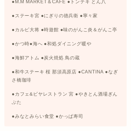
●M.M MARKET＆CAFE ●トンテキ とん八
●ステーキ宮 ●にぎりの徳兵衛 ●寧々家
●カルビ大将 ●時遊館 ●味のがんこ炎＆がんこ亭
●かつ時●海へ ●和処ダイニング暖や
●海鮮アトム ●炭火焼処 鳥の蔵
●和牛ステーキ 桜 那須高原店 ●CANTINA ●なぎ
さ橋珈琲
●カフェ&ビヤレストラン 宮 ●やきとん酒場ぎん
ぶた
●みなとみらい食堂 ●かっぱ寿司