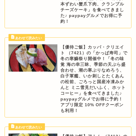
本ずわい蟹爪下肉、クランブル
チーズケーキ」を食べてきまし
た♪ paypayグルメでお得に予
約！
【優待ご飯】カッパ・クリエイ
ト （7421）の「かっぱ寿司」で
冬の寒鰤祭り開催中！「冬の味
覚 海の幸三昧、季節の天ぷら盛
合わせ、潮の寒ぶりなめろう、
白子軍艦、いか刺しとたくあん
の松前、ごろっと国産冷凍みか
んと ミニ雪見だいふく、ホット
コーヒー」を食べてきました♪
paypayグルメでお得に予約！
アプリ限定 10% OFFクーポン
も利用！