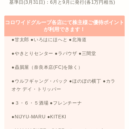
基準日(3月31日)：6月と9月に発行(各1万円相当)
コロワイドグループ各店にて株主様ご優待ポイント
が利用できます！
●甘太郎 ●いろはにほへと ●北海道
●やきとりセンター ●ラパウザ ●三間堂
●贔屓屋（奈良本店(FC)を除く）
●ウルフギャング・パック ●ほのぼの横丁 ●カラ
オケ デイ・トリッパー
●３・６・５酒場 ●フレンチーナ
●NIJYU-MARU ●KITEKI