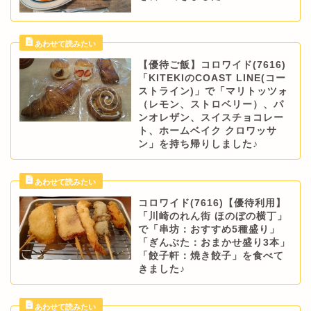
【優待ご飯】コロワイド(7616)
「KITEKIのCOAST LINE(コー
ストライン)」で「マリトッツォ
（レモン、ストロベリー）、パ
ンオレザン、スイスチョコレー
ト、ホームベイク クロワッサ
ン」を持ち帰りしました♪
コロワイド(7616)【優待利用】
「川崎のれん街 ほのぼの横丁」
で「串坊：おすすめ5種盛り」
「ぎんぶた：おまかせ盛り3本」
「餃子軒：焼き餃子」を食べて
きました♪