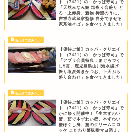
ト （7421）の「かっぱ寿司」で
「天然みなみ鮪 塩炙り合盛り と
ろ・上赤身、新物 待望のうに、
吉祥寺武蔵家監修 自分でまぜる
家系油そば」を食べてきました♪
【優待ご飯】カッパ・クリエイ
ト （7421）の「かっぱ寿司」で
「アプリ会員特典：まぐろづく
し5貫、鹿児島県山川港水揚げ
振り塩炭焼きかつお、上天ぷら
盛り合わせ」を食べてきました♪
【優待ご飯】カッパ・クリエイ
ト （7421）の「かっぱ寿司」で
かに祭り開催中！「生本ずわい
蟹、茹で本ずわい蟹、本ずわい
蟹ほぐし身、蟹のクリームコロ
ッケ こだわり蟹味噌マヨ添え、