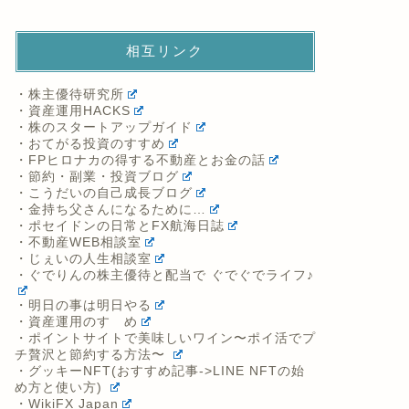
相互リンク
・株主優待研究所
・資産運用HACKS
・株のスタートアップガイド
・おてがる投資のすすめ
・FPヒロナカの得する不動産とお金の話
・節約・副業・投資ブログ
・こうだいの自己成長ブログ
・金持ち父さんになるために…
・ポセイドンの日常とFX航海日誌
・不動産WEB相談室
・じぇいの人生相談室
・ぐでりんの株主優待と配当で ぐでぐでライフ♪
・明日の事は明日やる
・資産運用のすゝめ
・ポイントサイトで美味しいワイン〜ポイ活でプ
チ贅沢と節約する方法〜
・グッキーNFT(おすすめ記事->LINE NFTの始
め方と使い方)
・WikiFX Japan