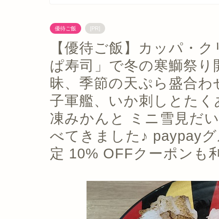
優待ご飯
[PR]
【優待ご飯】カッパ・クリ
ぱ寿司」で冬の寒鰤祭り
昧、季節の天ぷら盛合わ
子軍艦、いか刺しとたく
凍みかんと ミニ雪見だ
べてきました♪ paypa
定 10% OFFクーポンも