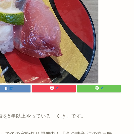
資を5年以上やっている「くき」です。
司」で冬の寒鰤祭り開催中！「冬の味覚 海の幸三昧、