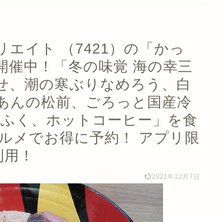
エイト （7421）の「かっ
開催中！「冬の味覚 海の幸三
せ、潮の寒ぶりなめろう、白
あんの松前、ごろっと国産冷
いふく、ホットコーヒー」を食
yグルメでお得に予約！ アプリ限
利用！
2021年12月7日