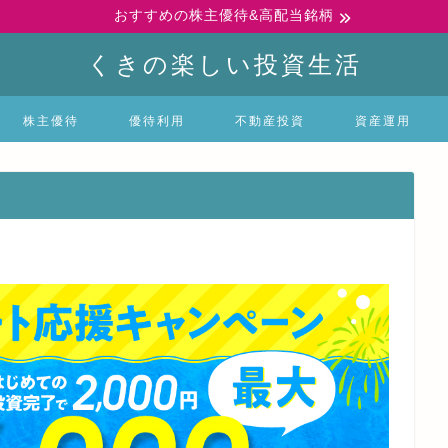
おすすめの株主優待&高配当銘柄
くきの楽しい投資生活
株主優待
優待利用
不動産投資
資産運用