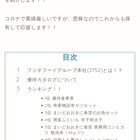
コロナで業績厳しいですが、恩株なのでこれからも保
有して応援します！！
目次
フジオフードグループ本社(2752)とは！？
優待カタログについて
ランキング！！
1位 優待食事券
2位 串家物語串カツセット
3位 まいどおおきに食堂のお魚セット
4位 博多ふくいち 辛子明太子
5位 まいどおおきに食堂 業務用コシヒカ
リ 無洗米 1.4kg 3つ
6位 日南もち豚のしゃぶしゃぶセット