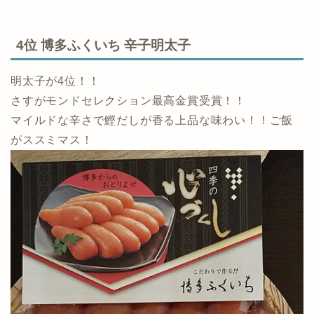
4位 博多ふくいち 辛子明太子
明太子が4位！！
さすがモンドセレクション最高金賞受賞！！
マイルドな辛さで鰹だしが香る上品な味わい！！ご飯
がススミマス！