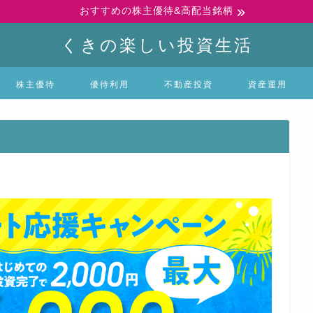
おすすめの株主優待&高配当銘柄
くきの楽しい投資生活
株主優待
優待利用
不動産投資
資産運用