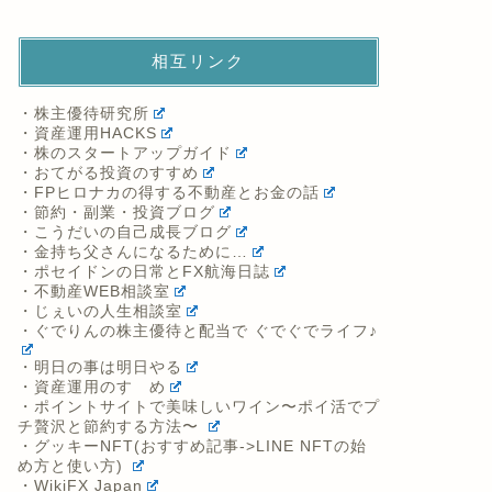
相互リンク
・株主優待研究所
・資産運用HACKS
・株のスタートアップガイド
・おてがる投資のすすめ
・FPヒロナカの得する不動産とお金の話
・節約・副業・投資ブログ
・こうだいの自己成長ブログ
・金持ち父さんになるために…
・ポセイドンの日常とFX航海日誌
・不動産WEB相談室
・じぇいの人生相談室
・ぐでりんの株主優待と配当で ぐでぐでライフ♪
・明日の事は明日やる
・資産運用のすゝめ
・ポイントサイトで美味しいワイン〜ポイ活でプ
チ贅沢と節約する方法〜
・グッキーNFT(おすすめ記事->LINE NFTの始
め方と使い方)
・WikiFX Japan