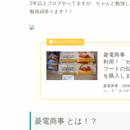
2年以上ブログやってますが、ちゃんと勉強
勉強頑張ります！！
菱電商事 
利用！「セ
フードの缶
を購入し
菱電商事 （8
ン」で「スパゲッ
菱電商事 とは！？