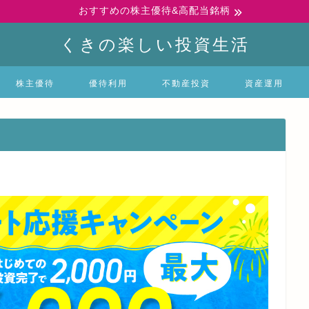
おすすめの株主優待&高配当銘柄
くきの楽しい投資生活
株主優待
優待利用
不動産投資
資産運用