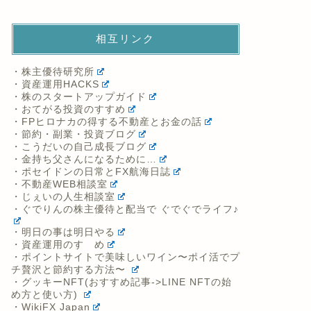
相互リンク
・株主優待研究所
・資産運用HACKS
・株のスタートアップガイド
・おてがる投資のすすめ
・FPヒロナカの得する不動産とお金の話
・節約・副業・投資ブログ
・こうだいの自己成長ブログ
・金持ち父さんになるために…
・ポセイドンの日常とFX航海日誌
・不動産WEB相談室
・じぇいの人生相談室
・ぐでりんの株主優待と配当で ぐでぐでライフ♪
・明日の事は明日やる
・資産運用のすゝめ
・ポイントサイトで美味しいワイン〜ポイ活でプ
チ贅沢と節約する方法〜
・グッキーNFT(おすすめ記事->LINE NFTの始
め方と使い方)
・WikiFX Japan