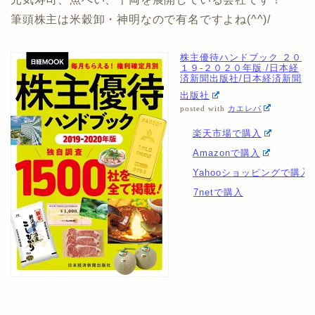
筆頭株主は米穀卸・神明なので有名ですよね(^^)/
株主優待ハンドブック ２０
１９-２０２０年版 /日本経
済新聞出版社/日本経済新聞
出版社
posted with
カエレバ
楽天市場で購入
Amazonで購入
Yahooショッピングで購入
7netで購入