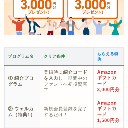
もらえる特
プログラム名
クリア条件
典
登録時に
紹介コード
Amazon
ギフトカ
① 紹介プロ
を入力
し、期間中の
ード
グラム
ファンドへ初投資完
3,000円分
了
Amazon
ギフトカ
② ウェルカ
新規会員登録を完了
ード
ム（特典1）
するだけ！
1,500円分