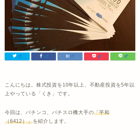
こんにちは。株式投資を10年以上、不動産投資を5年以
上やっている「くき」です。
今回は、パチンコ、パチスロ機大手の
「平和
（6412）」
を紹介します。