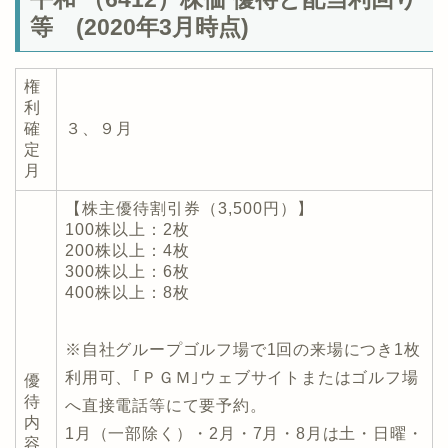
等 (2020年3月時点)
権
利
確
３、９月
定
月
【株主優待割引券（3,500円）】
100株以上：2枚
200株以上：4枚
300株以上：6枚
400株以上：8枚
※自社グループゴルフ場で1回の来場につき1枚
利用可、｢ＰＧＭ｣ウェブサイトまたはゴルフ場
優
待
へ直接電話等にて要予約。
内
1月（一部除く）・2月・7月・8月は土・日曜・
容