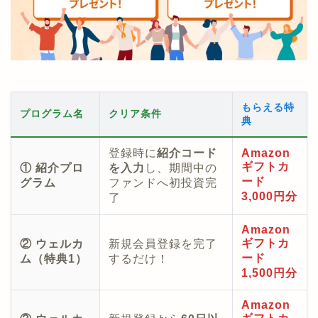
もらえる特
プログラム名
クリア条件
典
登録時に
紹介コード
Amazon
ギフトカ
① 紹介プロ
を入力
し、期間中の
ード
グラム
ファンドへ初投資完
3,000円分
了
Amazon
ギフトカ
② ウェルカ
新規会員登録を完了
ード
ム（特典1）
するだけ！
1,500円分
Amazon