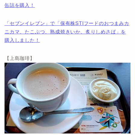
缶詰を購入！
「セブンイレブン」で「保有株STIフードのおつまみカ
ニカマ、たこぶつ、熟成焼きいか、炙りしめさば」を
購入しました！
【上島珈琲】