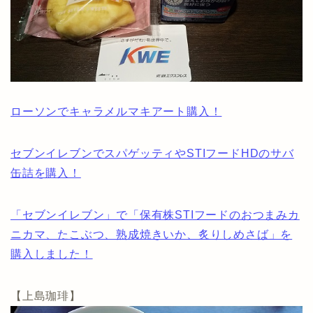
ローソンでキャラメルマキアート購入！
セブンイレブンでスパゲッティやSTIフードHDのサバ
缶詰を購入！
「セブンイレブン」で「保有株STIフードのおつまみカ
ニカマ、たこぶつ、熟成焼きいか、炙りしめさば」を
購入しました！
【上島珈琲】