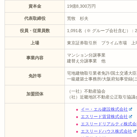
資本金
19億8,300万円
代表取締役
荒牧 杉夫
役員・従業員数
1,091名（※ グループ会社含む）：2
上場
東京証券取引所 プライム市場 上場
マンション分譲事業
事業内容
建替え分譲事業 他
宅地建物取引業者免許/国土交通大臣(6
免許等
一級建築士事務所/大阪府知事登録(ニ)
（一社）不動産協会
加盟団体
（社）近畿地区不動産公正取引協議
イー・エル建設株式会社
エスリード賃貸株式会社
エスリードリアルティ株式会
エスリードハウス株式会社