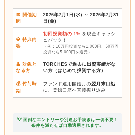
📅 開催期
2026年7月1日(水) ～ 2026年7月31
間
日(金)
初回投資額の 1%
を現金キャッシ
💎 特典内
ュバック！
容
（例：10万円投資なら1,000円、50万円
投資なら5,000円を還元）
👤 対象と
TORCHESで過去に出資実績がな
なる方
い方（はじめて投資する方）
💰 付与時
ファンド運用開始月の
翌月末目処
に、登録口座へ直接振り込み
期
💡 面倒なエントリーや別途お手続きは一切不要！
条件を満たせば自動適用されます。