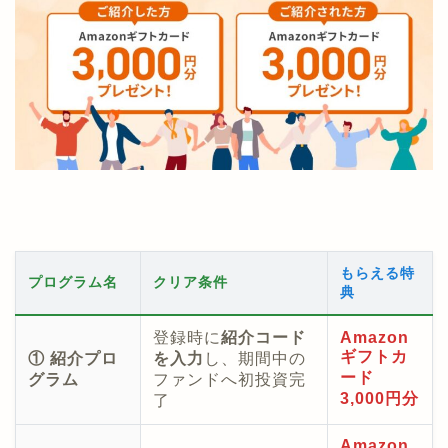
もらえる特
プログラム名
クリア条件
典
登録時に
紹介コード
Amazon
ギフトカ
① 紹介プロ
を入力
し、期間中の
ード
グラム
ファンドへ初投資完
3,000円分
了
Amazon