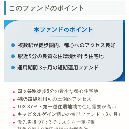
このファンドのポイント
四ツ谷駅徒歩5分
の希少な都心住宅地
4駅5路線利用可
の圧倒的アクセス
103.37㎡・第一種住居地域
で住宅需要が高い
キャピタルゲイン狙い
の短期ファンド（3ヶ月）
優先劣後 97：3でリスクを一定抑制