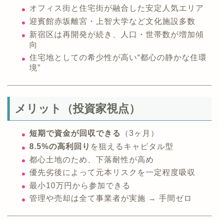
オフィス街と住宅街が融合した安定人気エリア
迎賓館赤坂離宮・上智大学など文化施設多数
新宿区は再開発が続き、人口・世帯数が増加傾
向
住宅地としての希少性が高い“都心の静かな住環
境”
メリット（投資家視点）
短期で資金が回収できる
（3ヶ月）
8.5%の高利回り
を狙えるキャピタル型
都心土地のため、下落耐性が高め
優先劣後によって元本リスクを一定程度吸収
最小10万円から参加できる
管理や売却は全て事業者が実施 → 手間ゼロ