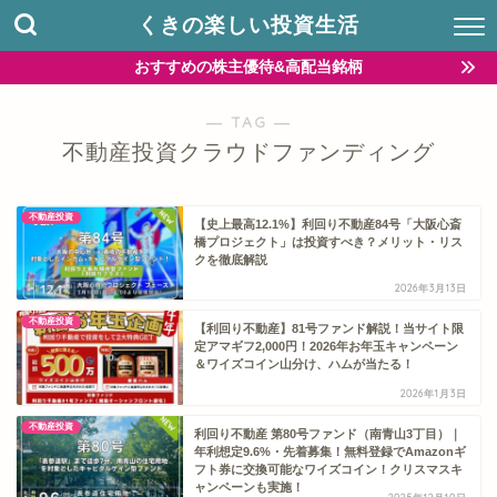
くきの楽しい投資生活
おすすめの株主優待&高配当銘柄
― TAG ―
不動産投資クラウドファンディング
不動産投資
【史上最高12.1%】利回り不動産84号「大阪心斎
橋プロジェクト」は投資すべき？メリット・リス
クを徹底解説
2026年3月13日
不動産投資
【利回り不動産】81号ファンド解説！当サイト限
定アマギフ2,000円！2026年お年玉キャンペーン
＆ワイズコイン山分け、ハムが当たる！
2026年1月3日
不動産投資
利回り不動産 第80号ファンド（南青山3丁目）｜
年利想定9.6%・先着募集！無料登録でAmazonギ
フト券に交換可能なワイズコイン！クリスマスキ
ャンペーンも実施！