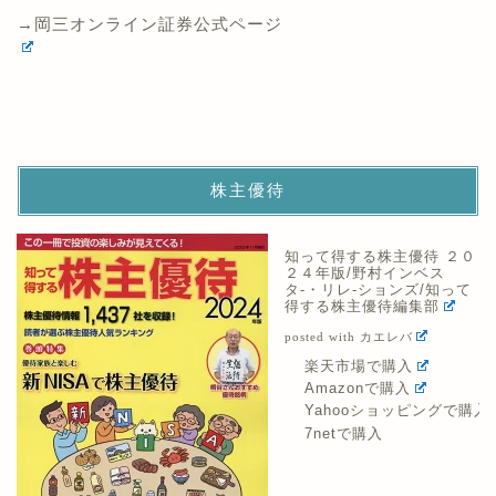
→岡三オンライン証券公式ページ
株主優待
知って得する株主優待 ２０
２４年版/野村インベス
タ-・リレ-ションズ/知って
得する株主優待編集部
posted with
カエレバ
楽天市場で購入
Amazonで購入
Yahooショッピングで購入
7netで購入