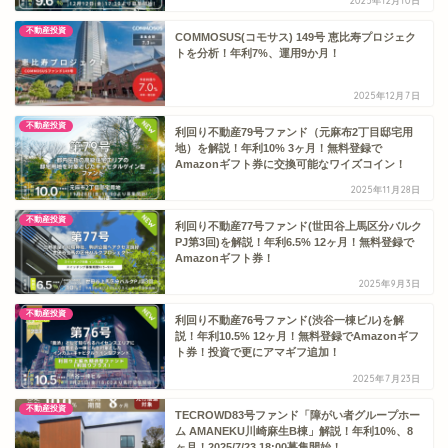
2025年12月10日
不動産投資
COMMOSUS(コモサス) 149号 恵比寿プロジェク
トを分析！年利7%、運用9か月！
2025年12月7日
不動産投資
利回り不動産79号ファンド（元麻布2丁目邸宅用
地）を解説！年利10% 3ヶ月！無料登録で
Amazonギフト券に交換可能なワイズコイン！
2025年11月28日
不動産投資
利回り不動産77号ファンド(世田谷上馬区分バルク
PJ第3回)を解説！年利6.5% 12ヶ月！無料登録で
Amazonギフト券！
2025年9月3日
不動産投資
利回り不動産76号ファンド(渋谷一棟ビル)を解
説！年利10.5% 12ヶ月！無料登録でAmazonギフ
ト券！投資で更にアマギフ追加！
2025年7月23日
不動産投資
TECROWD83号ファンド「障がい者グループホー
ム AMANEKU川崎麻生B棟」解説！年利10%、8
ヶ月！2025/7/23 18:00募集開始！