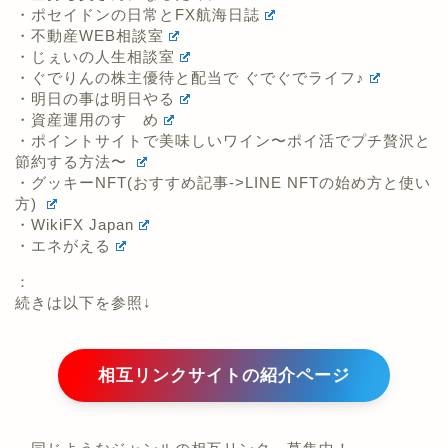
・ポセイドンの日常とFX航海日誌
・不動産WEB相談室
・じぇいの人生相談室
・ぐでりんの株主優待と配当で ぐでぐでライフ♪
・明日の事は明日やる
・資産運用のすゝめ
・ポイントサイトで美味しいワイン〜ポイ活でプチ贅沢と
節約する方法〜
・グッキーNFT(おすすめ記事->LINE NFTの始め方と使い
方)
・WikiFX Japan
・エネがえる
：
続きは以下を参照↓
相互リンクサイトの紹介ページ