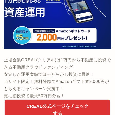
上場企業CREAL(クリアル)は1万円から不動産に投資で
きる不動産クラウドファンディング！
安定した運用実績でほったらかし投資に最適！
当サイト限定！無料登録でAmazonギフト券2,000円が
もらえるキャンペーン実施中！
更に初投資て最大50万円分も！
CREAL公式ページをチェック
する