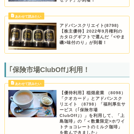
セット」が到着！
アドバンスクリエイト(8798)
【株主優待】2022年9月権利の
カタログギフトで選んだ「<やま
磯>味付のり」が到着！
｢保険市場ClubOff｣利用！
【優待利用】稲畑産業 （8098）
「クオカード」とアドバンスク
リエイト （8798）「福利厚生サ
ービス（｢保険市場
ClubOff｣）」を利用して、「上
島珈琲」の「＜数量限定>ホワイ
トチョコレートのミルク珈琲」
を飲んできました♪