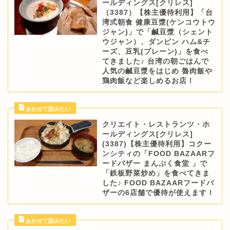
ールディングス[クリレス]
（3387）【株主優待利用】「台
湾式朝食 健康豆漿(ケンコウトウ
ジャン)」で「鹹豆漿（シェント
ウジャン）、ダンピン ハム&チ
ーズ、豆乳(プレーン)」を食べ
てきました♪ 台湾の朝ごはんで
人気の鹹豆漿をはじめ 魯肉飯や
鶏肉飯など楽しめるお店！
クリエイト・レストランツ・ホ
ールディングス[クリレス]
(3387)【株主優待利用】コクー
ンシティの「FOOD BAZAARフ
ードバザー まんぷく食堂 」で
「鉄板野菜炒め」を食べてきま
した♪ FOOD BAZAARフードバ
ザーの6店舗で優待が使えます！