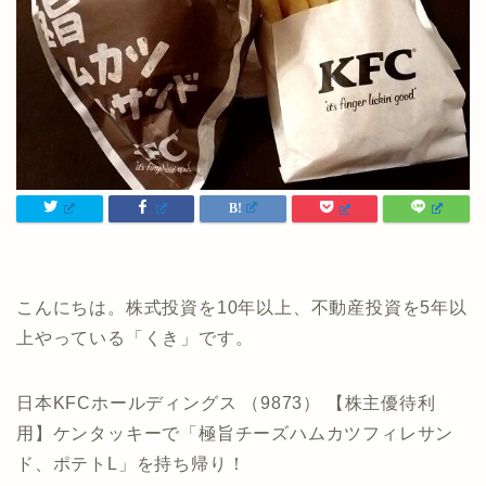
こんにちは。株式投資を10年以上、不動産投資を5年以
上やっている「くき」です。
日本KFCホールディングス （9873） 【株主優待利
用】ケンタッキーで「極旨チーズハムカツフィレサン
ド、ポテトL」を持ち帰り！