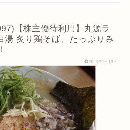
097)【株主優待利用】丸源ラ
白湯 炙り鶏そば、たっぷりみ
！
2023年10月3日