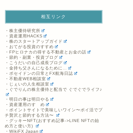
相互リンク
・株主優待研究所
・資産運用HACKS
・株のスタートアップガイド
・おてがる投資のすすめ
・FPヒロナカの得する不動産とお金の話
・節約・副業・投資ブログ
・こうだいの自己成長ブログ
・金持ち父さんになるために…
・ポセイドンの日常とFX航海日誌
・不動産WEB相談室
・じぇいの人生相談室
・ぐでりんの株主優待と配当で ぐでぐでライフ♪
・明日の事は明日やる
・資産運用のすゝめ
・ポイントサイトで美味しいワイン〜ポイ活でプ
チ贅沢と節約する方法〜
・グッキーNFT(おすすめ記事->LINE NFTの始
め方と使い方)
・WikiFX Japan