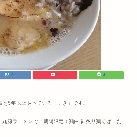
資を5年以上やっている「くき」です。
用】丸源ラーメンで「期間限定！鶏白湯 炙り鶏そば、た