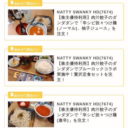
NATTY SWANKY HD(7674)
【株主優待利用】肉汁餃子のダ
ンダダンで「辛シビ担々つけ麺
(ノーマル)、柚子ジュース」を
注文！
NATTY SWANKY HD(7674)
【株主優待利用】肉汁餃子のダ
ンダダンでブルーロックコラボ
実施中！贅沢定食セットを注
文！
NATTY SWANKY HD(7674)
【株主優待利用】肉汁餃子のダ
ンダダンで「辛シビ担々つけ麺
(激辛)」を注文！