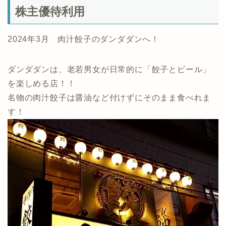
株主優待利用
2024年3月 肉汁餃子のダンダダンへ！
ダンダダンは、老若男女が日常的に「餃子とビール」
を楽しめる店！！
名物の肉汁餃子は醤油など付けずにそのまま食べれま
す！