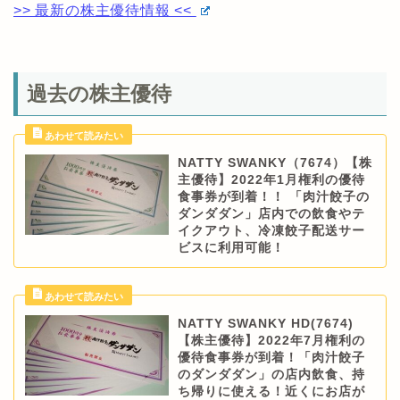
>> 最新の株主優待情報 <<
過去の株主優待
NATTY SWANKY（7674）【株
主優待】2022年1月権利の優待
食事券が到着！！ 「肉汁餃子の
ダンダダン」店内での飲食やテ
イクアウト、冷凍餃子配送サー
ビスに利用可能！
NATTY SWANKY HD(7674)
【株主優待】2022年7月権利の
優待食事券が到着！「肉汁餃子
のダンダダン」の店内飲食、持
ち帰りに使える！近くにお店が