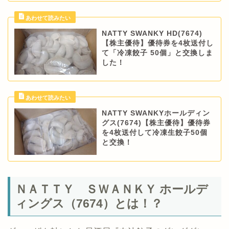
NATTY SWANKY HD(7674)
【株主優待】優待券を4枚送付し
て「冷凍餃子 50個」と交換しま
した！
NATTY SWANKYホールディン
グス(7674)【株主優待】優待券
を4枚送付して冷凍生餃子50個
と交換！
ＮＡＴＴＹ ＳＷＡＮＫＹ ホールデ
ィングス（7674）とは！？