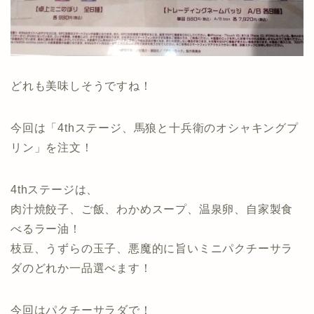
どれも美味しそうですね！
今回は「4thステージ、馬狼と十兵衛のオシャキングプ
リン」を注文！
4thステージは、
肉汁焼餃子、ご飯、わかめスープ、温泉卵、自家製食
べるラー油！
枝豆、うずらの玉子、悪魔的に旨いミニパクチーサラ
ダのどれか一品選べます！
今回はパクチーサラダで！