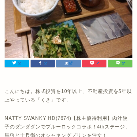
こんにちは。株式投資を10年以上、不動産投資を5年以
上やっている「くき」です。
NATTY SWANKY HD(7674)【株主優待利用】肉汁餃
子のダンダダンでブルーロックコラボ！4thステージ、
馬狼と十兵衛のオシャキングプリンを注文！