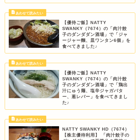
【優待ご飯】NATTY
SWANKY（7674）の「肉汁餃
子のダンダダン酒場」で「ジャ
ージャー麵、皿ワンタン6個」を
食べてきました♪
【優待ご飯】NATTY
SWANKY（7674）の「肉汁餃
子のダンダダン酒場」で「鶏出
汁にゅう麺、塩辛ジャガバタ
ー、葱レバー」を食べてきまし
た♪
NATTY SWANKY HD（7674）
【株主優待利用】 「肉汁餃子の