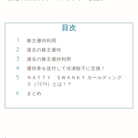
目次
株主優待利用
過去の株主優待
過去の株主優待利用
優待券を送付して冷凍餃子に交換！
ＮＡＴＴＹ ＳＷＡＮＫＹ ホールディング
ス（7674）とは！？
まとめ