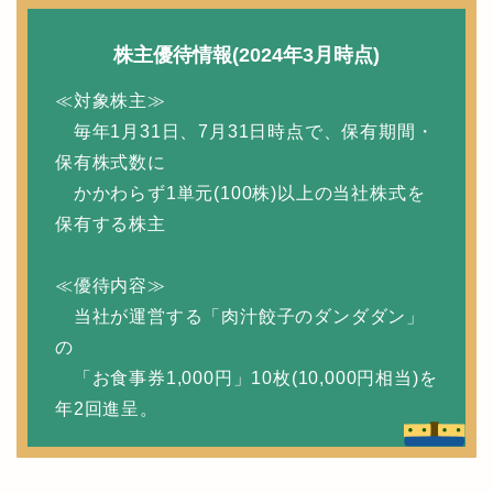
株主優待情報(2024年3月時点)
≪対象株主≫
毎年1月31日、7月31日時点で、保有期間・
保有株式数に
かかわらず1単元(100株)以上の当社株式を
保有する株主
≪優待内容≫
当社が運営する「肉汁餃子のダンダダン」
の
「お食事券1,000円」10枚(10,000円相当)を
年2回進呈。