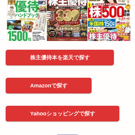
株主優待本を楽天で探す
Amazonで探す
Yahooショッピングで探す