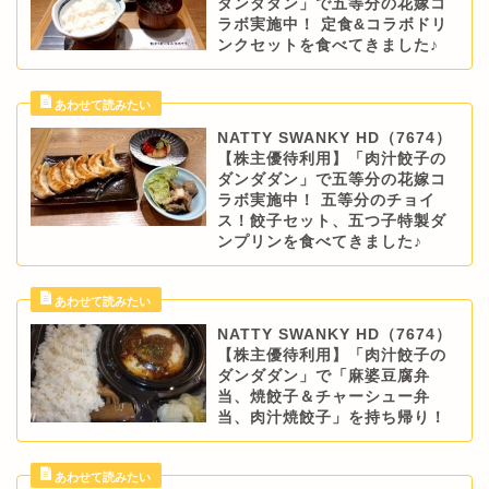
ダンダダン」で五等分の花嫁コ
ラボ実施中！ 定食&コラボドリ
ンクセットを食べてきました♪
NATTY SWANKY HD（7674）
【株主優待利用】「肉汁餃子の
ダンダダン」で五等分の花嫁コ
ラボ実施中！ 五等分のチョイ
ス！餃子セット、五つ子特製ダ
ンプリンを食べてきました♪
NATTY SWANKY HD（7674）
【株主優待利用】「肉汁餃子の
ダンダダン」で「麻婆豆腐弁
当、焼餃子＆チャーシュー弁
当、肉汁焼餃子」を持ち帰り！