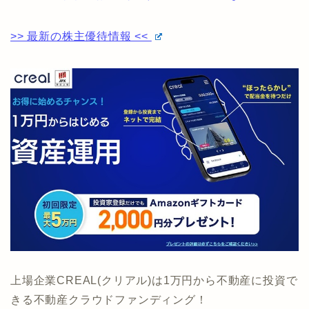
>> 最新の株主優待情報 <<
上場企業CREAL(クリアル)は1万円から不動産に投資で
きる不動産クラウドファンディング！