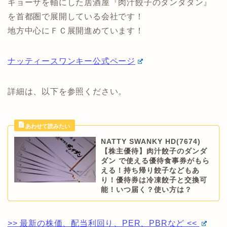
ギョーザを軸にした居酒屋『肉汁餃子のダンダダン』
を首都圏で展開している会社です！
地方中心にＦＣ展開進めています！
ナッティースワンキー公式ページ
詳細は、以下を参照ください。
NATTY SWANKY HD(7674)
【株主優待】肉汁餃子のダンダ
ダン で使える優待食事券がもら
える！持ち帰り餃子などもあ
り！優待券は冷凍餃子と交換可
能！いつ届く？使い方は？
>> 最新の株価、配当利回り、PER、PBRなど <<