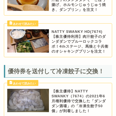
揚げ、ホルモンじゅうじゅう焼
き、ダンプリン」を注文！
NATTY SWANKY HD(7674)
【株主優待利用】肉汁餃子のダ
ンダダンでブルーロックコラ
ボ！4thステージ、馬狼と十兵衛
のオシャキングプリンを注文！
優待券を送付して冷凍餃子に交換！
【株主優待】NATTY
SWANKY（7674）の2021年6
月権利優待で交換した「ダンダ
ダン酒場」の「冷凍生餃子50
個」が到着しました！