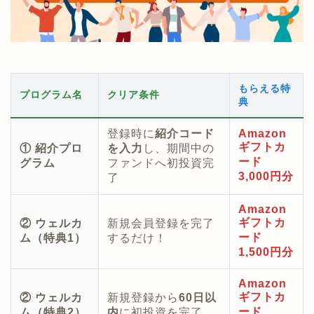
もらえる特
プログラム名
クリア条件
典
登録時に
紹介コード
Amazon
ギフトカ
① 紹介プロ
を入力
し、期間中の
ード
グラム
ファンドへ初投資完
3,000円分
了
Amazon
ギフトカ
② ウェルカ
新規会員登録を完了
ード
ム（特典1）
するだけ！
1,500円分
Amazon
ギフトカ
② ウェルカ
新規登録から
60日以
ード
ム（特典2）
内
に初投資を完了