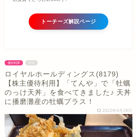
トーチーズ解説ページ
優待利用
[PR]
ロイヤルホールディングス(8179)
【株主優待利用】「てんや」で「牡蠣
のっけ天丼」を食べてきました♪ 天丼
に播磨灘産の牡蠣プラス！
2022年9月29日