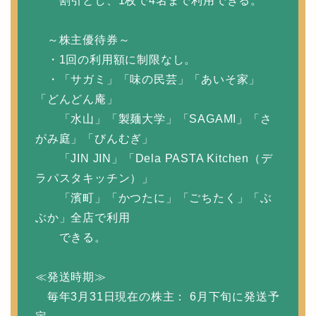
割引とし、1枚で4名まで利用できる。
～株主優待券～
・1回の利用額に制限なし。
・「サガミ」「味の民芸」「あいそ家」
「どんどん庵」
「水山」「製麺大学」「SAGAMI」「さ
がみ庭」「びんむぎ」
「JIN JIN」「Dela PASTA Kitchen（デ
ラパスタキッチン）」
「濱町」「かつたに」「ごちたく」「ぶ
ぶか」全店で利用
できる。
≪発送時期≫
毎年3月31日現在の株主： 6月下旬に発送予