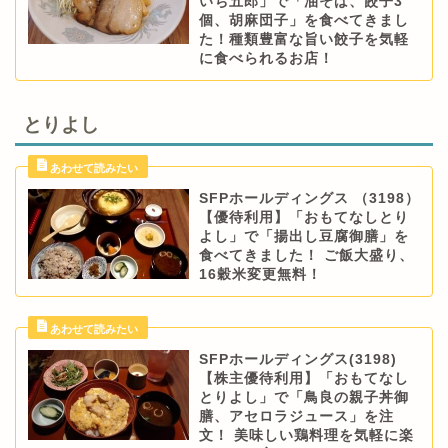
いち五郎」で「油そば、餃子3
個、胡麻団子」を食べてきまし
た！種類豊富な旨い餃子を気軽
に食べられるお店！
とりよし
SFPホールディングス （3198）
【優待利用】「おもてなしとり
よし」で「揚出し豆腐御膳」を
食べてきました！ ご飯大盛り、
16穀米変更無料！
SFPホールディングス(3198)
【株主優待利用】「おもてなし
とりよし」で「鳥良の親子丼御
膳、アセロラジュース」を注
文！ 美味しい鶏料理を気軽に楽