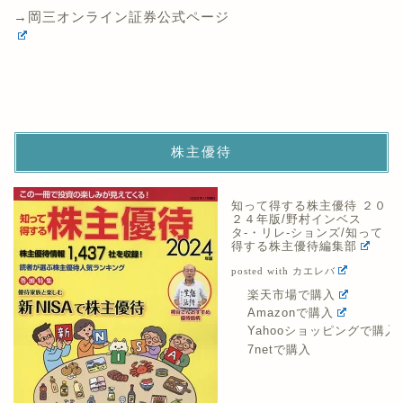
株主優待
知って得する株主優待 ２０
２４年版/野村インベス
タ-・リレ-ションズ/知って
得する株主優待編集部
posted with
カエレバ
楽天市場で購入
Amazonで購入
Yahooショッピングで購入
7netで購入