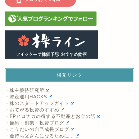
相互リンク
・株主優待研究所
・資産運用HACKS
・株のスタートアップガイド
・おてがる投資のすすめ
・FPヒロナカの得する不動産とお金の話
・節約・副業・投資ブログ
・こうだいの自己成長ブログ
・金持ち父さんになるために…
・ポセイドンの日常とFX航海日誌
・不動産WEB相談室
・じぇいの人生相談室
・ぐでりんの株主優待と配当で ぐでぐでライフ♪
・明日の事は明日やる