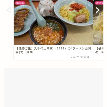
【優待ご飯】丸千代山岡家 （3399）の｢ラーメン山岡
【優待ご
家｣で「期間...
の「松屋
2021年7月23日