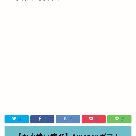
【お小遣い稼ぎ】Amazonギフト
券、ギフトカード、楽天ポイントな
どがもらえるお得情報まとめ