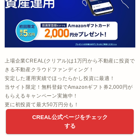
上場企業CREAL(クリアル)は1万円から不動産に投資で
きる不動産クラウドファンディング！
安定した運用実績でほったらかし投資に最適！
当サイト限定！無料登録でAmazonギフト券2,000円が
もらえるキャンペーン実施中！
更に初投資て最大50万円分も！
CREAL公式ページをチェック
する