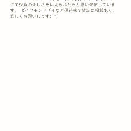
株式投資歴は10年以上。 日本株の優待、高配当バリュ
ー株投資メイン！賃貸経営でアパート、戸建て、区分な
ど！セミリタイア！ 情報系の資格を複数とFP(ファイナ
ンシャルプランナー)などの資格も持っています。 ブロ
グで投資の楽しさを伝えられたらと思い発信していま
す。 ダイヤモンドザイなど優待株で雑誌に掲載あり。
宜しくお願いします(^^)