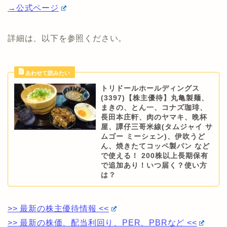
→公式ページ
詳細は、以下を参照ください。
トリドールホールディングス
(3397)【株主優待】丸亀製麺、
まきの、とん一、コナズ珈琲、
長田本庄軒、肉のヤマキ、晩杯
屋、譚仔三哥米線(タムジャイ サ
ムゴー ミーシェン)、伊吹うど
ん、焼きたてコッペ製パン など
で使える！ 200株以上長期保有
で追加あり！いつ届く？使い方
は？
>> 最新の株主優待情報 <<
>> 最新の株価、配当利回り、PER、PBRなど <<