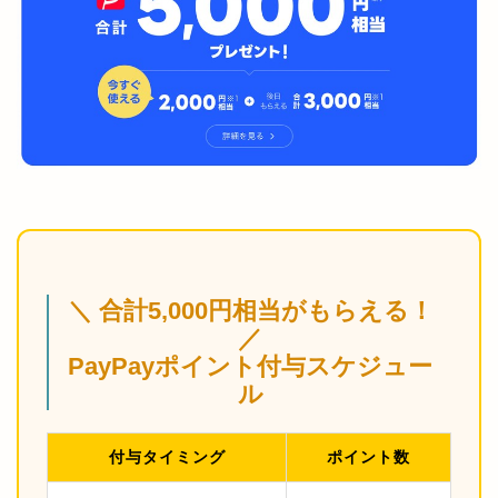
＼ 合計5,000円相当がもらえる！
／
PayPayポイント付与スケジュー
ル
付与タイミング
ポイント数