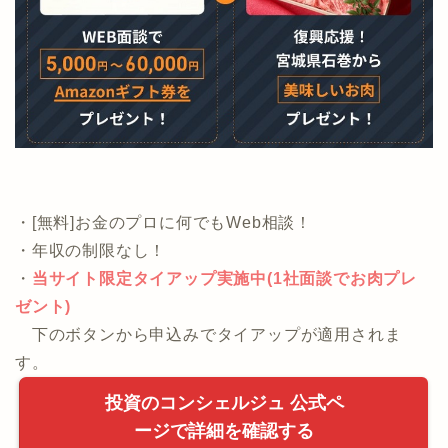
・[無料]お金のプロに何でもWeb相談！
・年収の制限なし！
・
当サイト限定タイアップ実施中(1社面談でお肉プレ
ゼント)
下のボタンから申込みでタイアップが適用されま