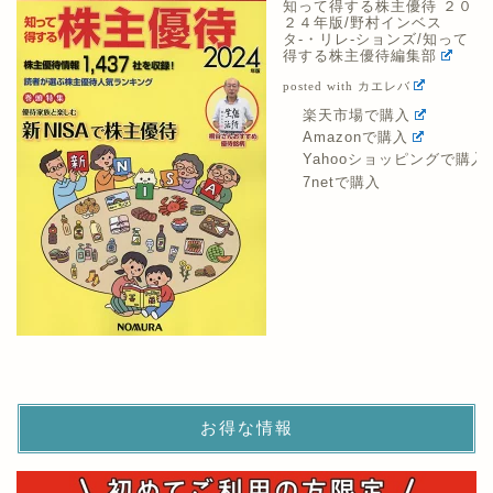
知って得する株主優待 ２０
２４年版/野村インベス
タ-・リレ-ションズ/知って
得する株主優待編集部
posted with
カエレバ
楽天市場で購入
Amazonで購入
Yahooショッピングで購入
7netで購入
お得な情報