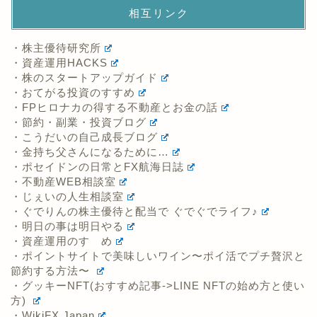
相互リンク
・株主優待研究所
・資産運用HACKS
・株のスタートアップガイド
・おてがる投資のすすめ
・FPヒロナカの得する不動産とお金の話
・節約・副業・投資ブログ
・こうだいの自己成長ブログ
・金持ち父さんになるために…
・ポセイドンの日常とFX航海日誌
・不動産WEB相談室
・じぇいの人生相談室
・ぐでりんの株主優待と配当で ぐでぐでライフ♪
・明日の事は明日やる
・資産運用のすゝめ
・ポイントサイトで美味しいワイン〜ポイ活でプチ贅沢と
節約する方法〜
・グッキーNFT(おすすめ記事->LINE NFTの始め方と使い
方)
・WikiFX Japan