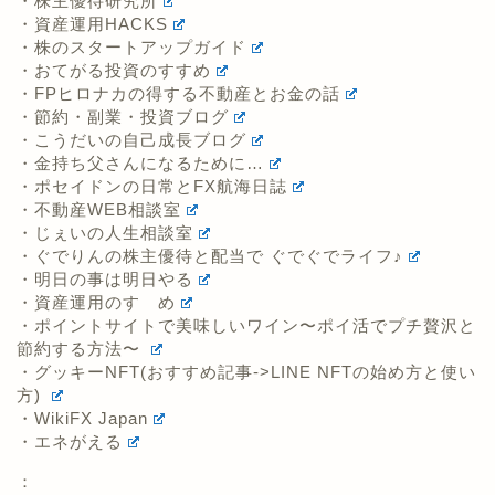
・株主優待研究所
・資産運用HACKS
・株のスタートアップガイド
・おてがる投資のすすめ
・FPヒロナカの得する不動産とお金の話
・節約・副業・投資ブログ
・こうだいの自己成長ブログ
・金持ち父さんになるために…
・ポセイドンの日常とFX航海日誌
・不動産WEB相談室
・じぇいの人生相談室
・ぐでりんの株主優待と配当で ぐでぐでライフ♪
・明日の事は明日やる
・資産運用のすゝめ
・ポイントサイトで美味しいワイン〜ポイ活でプチ贅沢と
節約する方法〜
・グッキーNFT(おすすめ記事->LINE NFTの始め方と使い
方)
・WikiFX Japan
・エネがえる
：