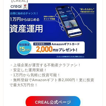
【CREAL】
・上場企業が運営する不動産クラファン！
・安定した運用実績！
・1万円から気軽に投資可能！
・無料登録でAmazonギフト券2,000円！更に投資
で最大5万円分！
CREAL公式ページ