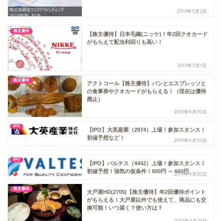
2019年5月2日
株主優待
【株主優待】日本毛織(ニッケ)！年2回クオカード
がもらえて配当利回りも高い！
2019年5月1日
株主優待
アクトコール【株主優待】パンとエスプレッソと
の食事券やクオカードがもらえる！（現在は優待
廃止）
2019年4月30日
IPO
【IPO】大英産業（2974）上場！参加スタンス！
初値予想など！
2019年4月30日
IPO
【IPO】バルテス（4442）上場！参加スタンス！
初値予想！強気の仮条件！600円 ～ 660円
2019年4月30日
株主優待
大戸屋HD(2705)【株主優待】年2回優待ポイント
がもらえる！大戸屋以外でも使えて、商品にも交
換可能！いつ届く？使い方は？
2019年4月29日