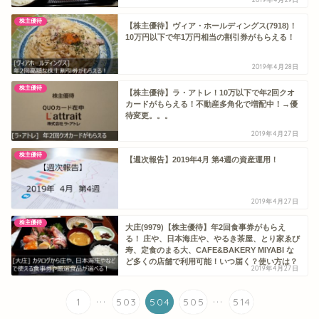
株主優待
【株主優待】ヴィア・ホールディングス(7918)！
10万円以下で年1万円相当の割引券がもらえる！
2019年4月28日
株主優待
【株主優待】ラ・アトレ！10万以下で年2回クオ
カードがもらえる！不動産多角化で増配中！→優
待変更。。。
2019年4月27日
株主優待
【週次報告】2019年4月 第4週の資産運用！
2019年4月27日
株主優待
大庄(9979)【株主優待】年2回食事券がもらえ
る！ 庄や、日本海庄や、やるき茶屋、とり家ゑび
寿、定食のまる大、CAFE&BAKERY MIYABI な
ど多くの店舗で利用可能！いつ届く？使い方は？
2019年4月27日
...
...
1
503
504
505
514