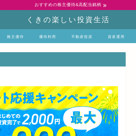
おすすめの株主優待&高配当銘柄
くきの楽しい投資生活
株主優待
優待利用
不動産投資
資産運用