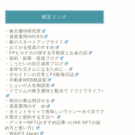
相互リンク
・株主優待研究所
・資産運用HACKS
・株のスタートアップガイド
・おてがる投資のすすめ
・FPヒロナカの得する不動産とお金の話
・節約・副業・投資ブログ
・こうだいの自己成長ブログ
・金持ち父さんになるために…
・ポセイドンの日常とFX航海日誌
・不動産WEB相談室
・じぇいの人生相談室
・ぐでりんの株主優待と配当で ぐでぐでライフ♪
・明日の事は明日やる
・資産運用のすゝめ
・ポイントサイトで美味しいワイン〜ポイ活でプ
チ贅沢と節約する方法〜
・グッキーNFT(おすすめ記事->LINE NFTの始
め方と使い方)
・WikiFX Japan