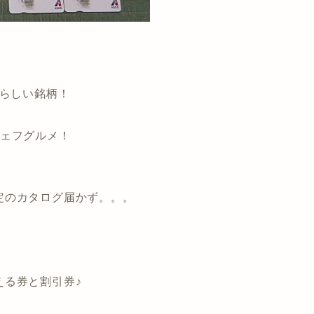
晴らしい銘柄！
ジェフグルメ！
定のカタログ届かず。。。
える券と割引券♪