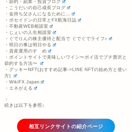
・節約・副業・投資ブログ
・こうだいの自己成長ブログ
・金持ち父さんになるために…
・ポセイドンの日常とFX航海日誌
・不動産WEB相談室
・じぇいの人生相談室
・ぐでりんの株主優待と配当で ぐでぐでライフ♪
・明日の事は明日やる
・資産運用のすゝめ
・ポイントサイトで美味しいワイン〜ポイ活でプチ贅沢と
節約する方法〜
・グッキーNFT(おすすめ記事->LINE NFTの始め方と使い
方)
・WikiFX Japan
・エネがえる
：
続きは以下を参照↓
相互リンクサイトの紹介ページ