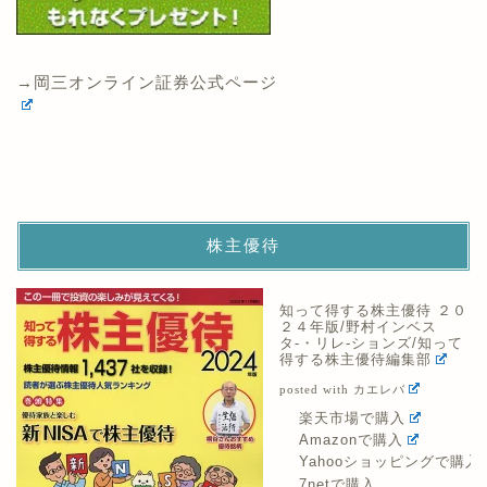
→岡三オンライン証券公式ページ
株主優待
知って得する株主優待 ２０
２４年版/野村インベス
タ-・リレ-ションズ/知って
得する株主優待編集部
posted with
カエレバ
楽天市場で購入
Amazonで購入
Yahooショッピングで購入
7netで購入