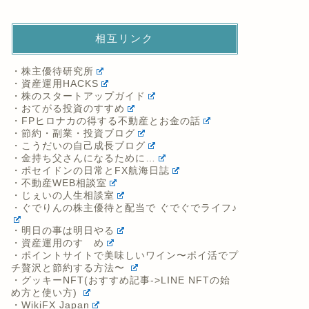
相互リンク
・株主優待研究所
・資産運用HACKS
・株のスタートアップガイド
・おてがる投資のすすめ
・FPヒロナカの得する不動産とお金の話
・節約・副業・投資ブログ
・こうだいの自己成長ブログ
・金持ち父さんになるために…
・ポセイドンの日常とFX航海日誌
・不動産WEB相談室
・じぇいの人生相談室
・ぐでりんの株主優待と配当で ぐでぐでライフ♪
・明日の事は明日やる
・資産運用のすゝめ
・ポイントサイトで美味しいワイン〜ポイ活でプ
チ贅沢と節約する方法〜
・グッキーNFT(おすすめ記事->LINE NFTの始
め方と使い方)
・WikiFX Japan