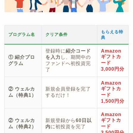
もらえる特
プログラム名
クリア条件
典
登録時に
紹介コード
Amazon
ギフトカ
① 紹介プロ
を入力
し、期間中の
ード
グラム
ファンドへ初投資完
3,000円分
了
Amazon
ギフトカ
② ウェルカ
新規会員登録を完了
ード
ム（特典1）
するだけ！
1,500円分
Amazon
ギフトカ
② ウェルカ
新規登録から
60日以
ード
ム（特典2）
内
に初投資を完了
3,500円分