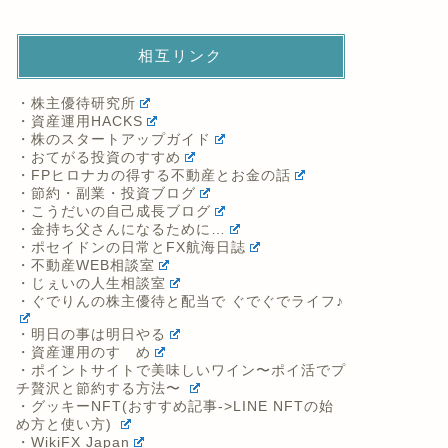
相互リンク
・株主優待研究所
・資産運用HACKS
・株のスタートアップガイド
・おてがる投資のすすめ
・FPヒロナカの得する不動産とお金の話
・節約・副業・投資ブログ
・こうだいの自己成長ブログ
・金持ち父さんになるために…
・ポセイドンの日常とFX航海日誌
・不動産WEB相談室
・じぇいの人生相談室
・ぐでりんの株主優待と配当で ぐでぐでライフ♪
・明日の事は明日やる
・資産運用のすゝめ
・ポイントサイトで美味しいワイン〜ポイ活でプ
チ贅沢と節約する方法〜
・グッキーNFT(おすすめ記事->LINE NFTの始
め方と使い方)
・WikiFX Japan