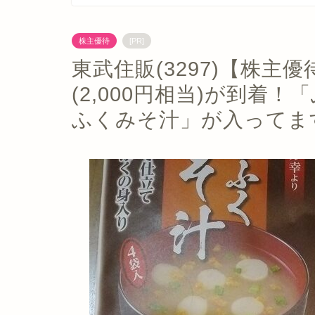
株主優待
[PR]
東武住販(3297)【株主
(2,000円相当)が到着
ふくみそ汁」が入ってま