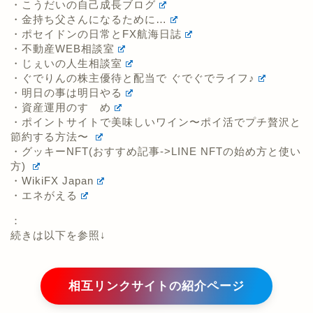
・こうだいの自己成長ブログ
・金持ち父さんになるために…
・ポセイドンの日常とFX航海日誌
・不動産WEB相談室
・じぇいの人生相談室
・ぐでりんの株主優待と配当で ぐでぐでライフ♪
・明日の事は明日やる
・資産運用のすゝめ
・ポイントサイトで美味しいワイン〜ポイ活でプチ贅沢と
節約する方法〜
・グッキーNFT(おすすめ記事->LINE NFTの始め方と使い
方)
・WikiFX Japan
・エネがえる
：
続きは以下を参照↓
相互リンクサイトの紹介ページ