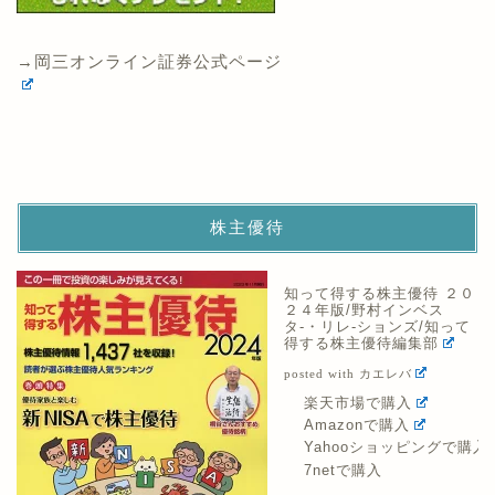
→岡三オンライン証券公式ページ
株主優待
知って得する株主優待 ２０
２４年版/野村インベス
タ-・リレ-ションズ/知って
得する株主優待編集部
posted with
カエレバ
楽天市場で購入
Amazonで購入
Yahooショッピングで購入
7netで購入