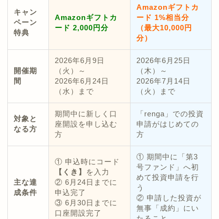
Amazonギフトカ
キャン
Amazonギフトカ
ード 1%相当分
ペーン
ード 2,000円分
（最大10,000円
特典
分）
2026年6月9日
2026年6月25日
開催期
（火）～
（木）～
間
2026年6月24日
2026年7月14日
（水）まで
（火）まで
期間中に新しく口
「renga」での投資
対象と
座開設を申し込む
申請がはじめての
なる方
方
方
① 期間中に「第3
① 申込時にコード
号ファンド」へ初
【くき】
を入力
めて投資申請を行
主な達
② 6月24日までに
う
成条件
申込完了
② 申請した投資が
③ 6月30日までに
無事「成約」にい
口座開設完了
たること