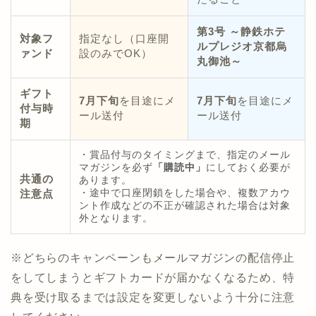
第3号 ～静鉄ホテ
対象フ
指定なし（口座開
ルプレジオ京都烏
ァンド
設のみでOK）
丸御池～
ギフト
7月下旬
を目途にメ
7月下旬
を目途にメ
付与時
ール送付
ール送付
期
・賞品付与のタイミングまで、指定のメール
マガジンを必ず
「購読中」
にしておく必要が
共通の
あります。
注意点
・途中で口座閉鎖をした場合や、複数アカウ
ント作成などの不正が確認された場合は対象
外となります。
※どちらのキャンペーンもメールマガジンの配信停止
をしてしまうとギフトカードが届かなくなるため、特
典を受け取るまでは設定を変更しないよう十分に注意