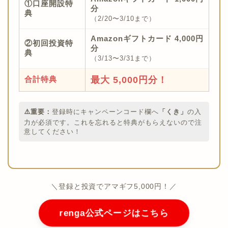
①口座開設特
分
典
（2/20〜3/10まで）
Amazonギフトカード 4,000円
②初回投資特
分
典
（3/13〜3/31まで）
合計特典
最大 5,000円分！
⚠️重要：
登録時にキャンペーンコード欄へ
「くき」
の入
力が必須です。これを忘れると特典がもらえないので注
意してください！
＼登録と投資でアマギフ5,000円！／
renga公式ページはこちら