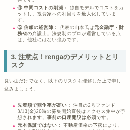
④ 中間コストの削減：
独自モデルでコストをカ
ットし、投資家への利回りを最大化していま
す。
⑤ 信頼の経営陣：
代表の山本氏は
元金融庁・財
務省
の弁護士。法規制のプロが運営している点
は、他社にはない強みです。
3. 注意点！rengaのデメリットとリ
スク
良い面だけでなく、以下のリスクも理解した上で申し
込みましょう。
先着順で競争率が高い：
注目の2号ファンド
3/13(金)20時の募集開始直後はアクセス集中が予
想されます。
事前の口座開設は必須
です。
元本保証ではない：
不動産価格の下落により、