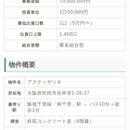
70,000,000円
募集金額
1口50,000円
投資単位
1口（5万円〜）
最低出資口数
1,400口
出資口上限
匿名組合型
組合形態
物件概要
アクティサツキ
物件名
大阪府吹田市佐井寺1-26-17
所在地
阪急千里線「南千里」駅 → バス10分＋徒
最寄り
駅
歩1分
鉄筋コンクリート造（6階建）
構造