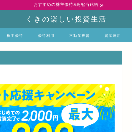
おすすめの株主優待&高配当銘柄
くきの楽しい投資生活
株主優待
優待利用
不動産投資
資産運用