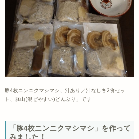
豚4枚ニンニクマシマシ、汁あり／汁なし各2食セッ
ト、豚山(混ぜやすい)どんぶり」です！
「豚4枚ニンニクマシマシ」を作って
みました！