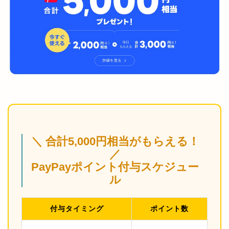
＼ 合計5,000円相当がもらえる！
／
PayPayポイント付与スケジュー
ル
付与タイミング
ポイント数