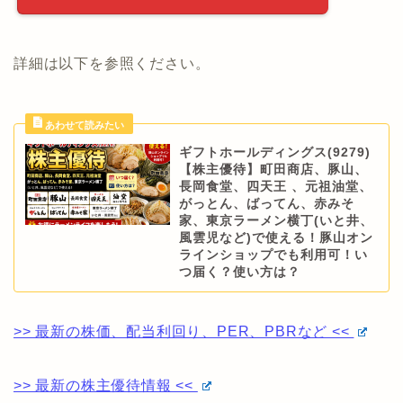
詳細は以下を参照ください。
ギフトホールディングス(9279)
【株主優待】町田商店、豚山、
長岡食堂、四天王 、元祖油堂、
がっとん、ばってん、赤みそ
家、東京ラーメン横丁(いと井、
風雲児など)で使える！豚山オン
ラインショップでも利用可！い
つ届く？使い方は？
>> 最新の株価、配当利回り、PER、PBRなど <<
>> 最新の株主優待情報 <<