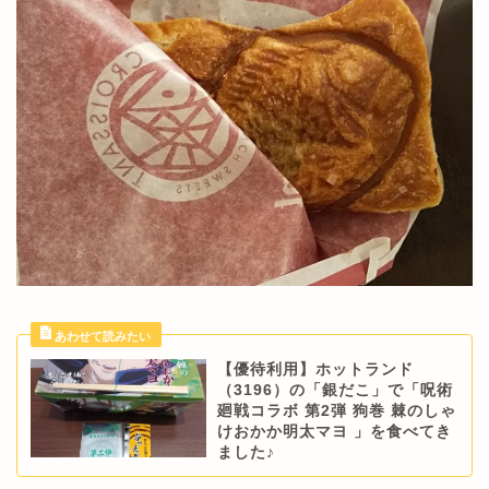
【優待利用】ホットランド
（3196）の「銀だこ」で「呪術
廻戦コラボ 第2弾 狗巻 棘のしゃ
けおかか明太マヨ 」を食べてき
ました♪