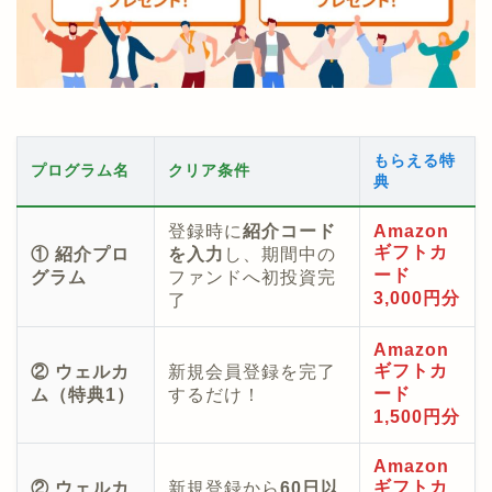
もらえる特
プログラム名
クリア条件
典
登録時に
紹介コード
Amazon
ギフトカ
① 紹介プロ
を入力
し、期間中の
ード
グラム
ファンドへ初投資完
3,000円分
了
Amazon
ギフトカ
② ウェルカ
新規会員登録を完了
ード
ム（特典1）
するだけ！
1,500円分
Amazon
ギフトカ
② ウェルカ
新規登録から
60日以