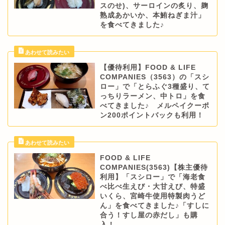
スのせ)、サーロインの炙り、麹
熟成あかいか、本鮪ねぎま汁」
を食べてきました♪
【優待利用】FOOD & LIFE
COMPANIES（3563）の「スシ
ロー」で「とらふぐ3種盛り、て
っちりラーメン、中トロ」を食
べてきました♪ メルペイクーポ
ン200ポイントバックも利用！
FOOD & LIFE
COMPANIES(3563)【株主優待
利用】「スシロー」で「海老食
べ比べ生えび・大甘えび、特盛
いくら、宮崎牛使用特製肉うど
ん」を食べてきました♪「すしに
合う！すし屋の赤だし」も購
入！