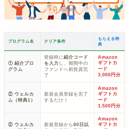
もらえる特
プログラム名
クリア条件
典
登録時に
紹介コード
Amazon
ギフトカ
① 紹介プロ
を入力
し、期間中の
ード
グラム
ファンドへ初投資完
3,000円分
了
Amazon
ギフトカ
② ウェルカ
新規会員登録を完了
ード
ム（特典1）
するだけ！
1,500円分
Amazon
ギフトカ
② ウェルカ
新規登録から
60日以