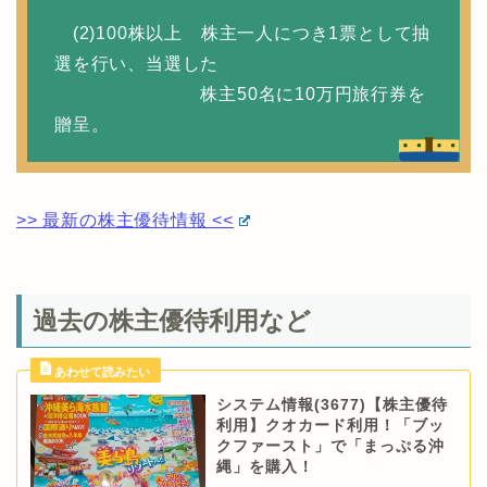
(2)100株以上 株主一人につき1票として抽
選を行い、当選した
株主50名に10万円旅行券を
贈呈。
>> 最新の株主優待情報 <<
過去の株主優待利用など
システム情報(3677)【株主優待
利用】クオカード利用！「ブッ
クファースト」で「まっぷる沖
縄」を購入！