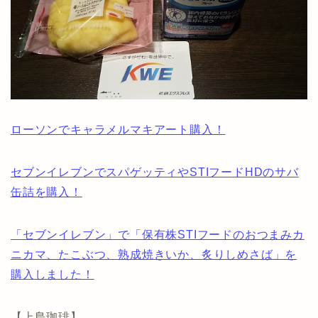
ローソンでキャラメルマキアート購入！
セブンイレブンでスパゲッティやSTIフードHDのサバ
缶詰を購入！
「セブンイレブン」で「保有株STIフードのおつまみカ
ニカマ、たこぶつ、熟成焼きいか、炙りしめさば」を
購入しました！
【上島珈琲】