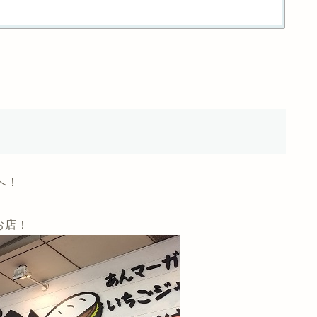
へ！
お店！