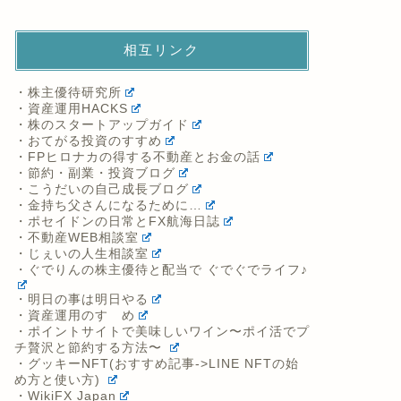
相互リンク
・株主優待研究所
・資産運用HACKS
・株のスタートアップガイド
・おてがる投資のすすめ
・FPヒロナカの得する不動産とお金の話
・節約・副業・投資ブログ
・こうだいの自己成長ブログ
・金持ち父さんになるために…
・ポセイドンの日常とFX航海日誌
・不動産WEB相談室
・じぇいの人生相談室
・ぐでりんの株主優待と配当で ぐでぐでライフ♪
・明日の事は明日やる
・資産運用のすゝめ
・ポイントサイトで美味しいワイン〜ポイ活でプ
チ贅沢と節約する方法〜
・グッキーNFT(おすすめ記事->LINE NFTの始
め方と使い方)
・WikiFX Japan