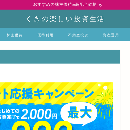
おすすめの株主優待&高配当銘柄
くきの楽しい投資生活
株主優待
優待利用
不動産投資
資産運用