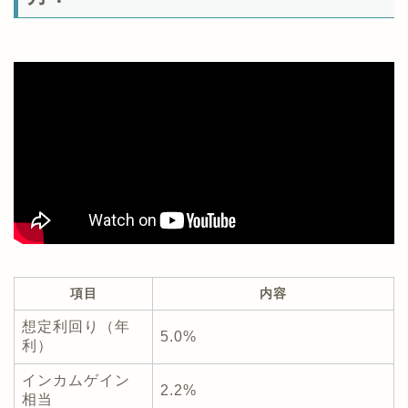
項目
内容
想定利回り（年
5.0%
利）
インカムゲイン
2.2%
相当