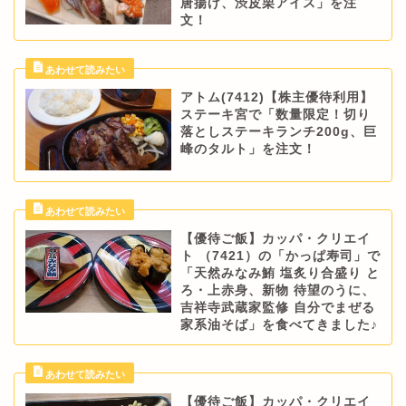
唐揚げ、渋皮栗アイス」を注
文！
アトム(7412)【株主優待利用】
ステーキ宮で「数量限定！切り
落としステーキランチ200g、巨
峰のタルト」を注文！
【優待ご飯】カッパ・クリエイ
ト （7421）の「かっぱ寿司」で
「天然みなみ鮪 塩炙り合盛り と
ろ・上赤身、新物 待望のうに、
吉祥寺武蔵家監修 自分でまぜる
家系油そば」を食べてきました♪
【優待ご飯】カッパ・クリエイ