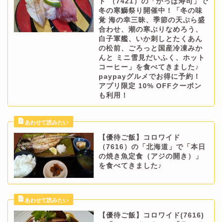
ト （7421）の「かっぱ寿司」で
冬の寒鰤祭り開催中！「冬の味
覚 海の幸三昧、季節の天ぷら盛
合わせ、潮の寒ぶりなめろう、
白子軍艦、いか刺しとたくあん
の松前、ごろっと国産冷凍みか
んと ミニ雪見だいふく、ホット
コーヒー」を食べてきました♪
paypayグルメでお得に予約！
アプリ限定 10% OFFクーポン
も利用！
【優待ご飯】コロワイド
（7616）の「北海道」で「本日
の焼き魚定食（アジの開き）」
を食べてきました♪
【優待ご飯】コロワイド(7616)