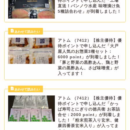
待ポイントで申し込んだ「工場
直送！バンノウ水産 味噌漬け魚
5種詰合わせ」が到着しました！
アトム （7412）【株主優待】優
待ポイントで申し込んだ「大戸
屋人気のお惣菜3種セット：
6000 point」が到着しました！
「豚と野菜の黒酢あん、鶏と野
菜の黒酢あん、さば味噌煮」が
入ってます！
アトム （7412）【株主優待】優
待ポイントで申し込んだ「かっ
ぱ寿司とにぎりの徳兵衛 お茶詰
合せ：2000 point」が到着しま
した！「粉末煎茶入り玄米、健
康四番茶玄米入り」が入ってま