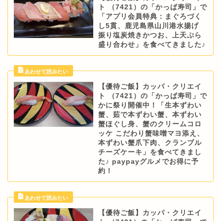
ト （7421）の「かっぱ寿司」で
「アプリ会員特典：まぐろづく
し5貫、鹿児島県山川港水揚げ
振り塩炭焼きかつお、上天ぷら
盛り合わせ」を食べてきました♪
【優待ご飯】カッパ・クリエイ
ト （7421）の「かっぱ寿司」で
かに祭り開催中！「生本ずわい
蟹、茹で本ずわい蟹、本ずわい
蟹ほぐし身、蟹のクリームコロ
ッケ こだわり蟹味噌マヨ添え、
本ずわい蟹爪下肉、クランブル
チーズケーキ」を食べてきまし
た♪ paypayグルメでお得に予
約！
【優待ご飯】カッパ・クリエイ