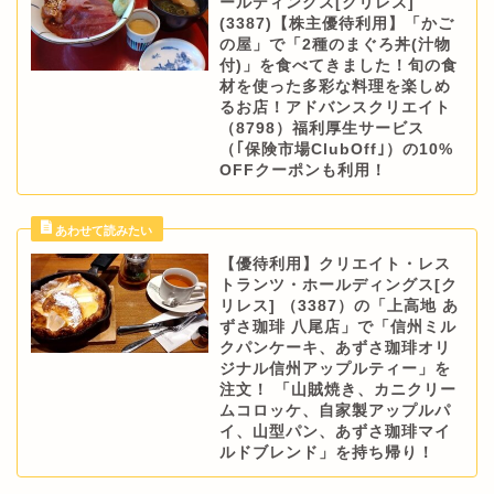
ールディングス[クリレス]
(3387)【株主優待利用】「かご
の屋」で「2種のまぐろ丼(汁物
付)」を食べてきました！旬の食
材を使った多彩な料理を楽しめ
るお店！アドバンスクリエイト
（8798）福利厚生サービス
（｢保険市場ClubOff｣）の10%
OFFクーポンも利用！
【優待利用】クリエイト・レス
トランツ・ホールディングス[ク
リレス] （3387）の「上高地 あ
ずさ珈琲 八尾店」で「信州ミル
クパンケーキ、あずさ珈琲オリ
ジナル信州アップルティー」を
注文！ 「山賊焼き、カニクリー
ムコロッケ、自家製アップルパ
イ、山型パン、あずさ珈琲マイ
ルドブレンド」を持ち帰り！