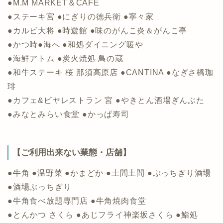
●M.M MARKET＆CAFE
●ステーキ宮 ●にぎりの徳兵衛 ●寧々家
●カルビ大将 ●時遊館 ●味のがんこ炎＆がんこ亭
●かつ時●海へ ●和処ダイニング暖や
●海鮮アトム ●炭火焼処 鳥の蔵
●和牛ステーキ 桜 那須高原店 ●CANTINA ●なぎさ橋珈
琲
●カフェ&ビヤレストラン 宮 ●やきとん酒場ぎんぶた
●みなとみらい食堂 ●かっぱ寿司
【ご利用出来ない業態・店舗】
●牛角 ●温野菜 ●かまどか ●土間土間 ●ぶっちぎり酒場
●酒場ぶっちぎり
●牛角食べ放題専門店 ●牛角焼肉食堂
●とんかつ さくら ●あじフライ神楽坂さくら ●鮨処