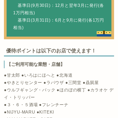
基準日(9月30日)：12月と翌年3月に発行(各
1万円相当)
基準日(3月31日)：6月と9月に発行(各1万円
相当)
優待ポイントは以下のお店で使えます！
【ご利用可能な業態・店舗】
●甘太郎 ●いろはにほへと ●北海道
●やきとりセンター ●ラパウザ ●三間堂 ●贔屓屋
●ウルフギャング・パック ●ほのぼの横丁 ●カラオケ デ
イ・トリッパー
●３・６・５酒場 ●フレンチーナ
●NIJYU-MARU ●KITEKI