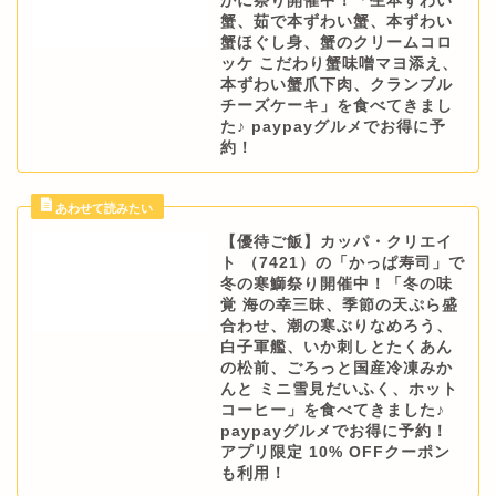
かに祭り開催中！「生本ずわい
蟹、茹で本ずわい蟹、本ずわい
蟹ほぐし身、蟹のクリームコロ
ッケ こだわり蟹味噌マヨ添え、
本ずわい蟹爪下肉、クランブル
チーズケーキ」を食べてきまし
た♪ paypayグルメでお得に予
約！
【優待ご飯】カッパ・クリエイ
ト （7421）の「かっぱ寿司」で
冬の寒鰤祭り開催中！「冬の味
覚 海の幸三昧、季節の天ぷら盛
合わせ、潮の寒ぶりなめろう、
白子軍艦、いか刺しとたくあん
の松前、ごろっと国産冷凍みか
んと ミニ雪見だいふく、ホット
コーヒー」を食べてきました♪
paypayグルメでお得に予約！
アプリ限定 10% OFFクーポン
も利用！