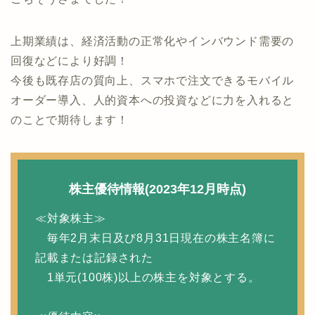
上期業績は、経済活動の正常化やインバウンド需要の
回復などにより好調！
今後も既存店の質向上、スマホで注文できるモバイル
オーダー導入、人的資本への投資などに力を入れると
のことで期待します！
株主優待情報(2023年12月時点)
≪対象株主≫
毎年2月末日及び8月31日現在の株主名簿に
記載または記録された
1単元(100株)以上の株主を対象とする。