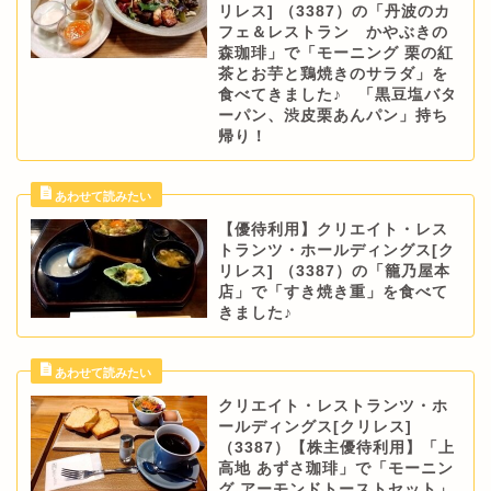
リレス] （3387）の「丹波のカ
フェ＆レストラン かやぶきの
森珈琲」で「モーニング 栗の紅
茶とお芋と鶏焼きのサラダ」を
食べてきました♪ 「黒豆塩バタ
ーパン、渋皮栗あんパン」持ち
帰り！
【優待利用】クリエイト・レス
トランツ・ホールディングス[ク
リレス] （3387）の「籠乃屋本
店」で「すき焼き重」を食べて
きました♪
クリエイト・レストランツ・ホ
ールディングス[クリレス]
（3387）【株主優待利用】「上
高地 あずさ珈琲」で「モーニン
グ アーモンドトーストセット」